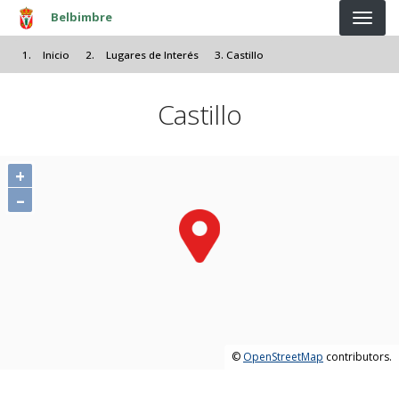
Pasar al contenido principal
Belbimbre
Inicio
Lugares de Interés
Castillo
Castillo
+
–
©
OpenStreetMap
contributors.